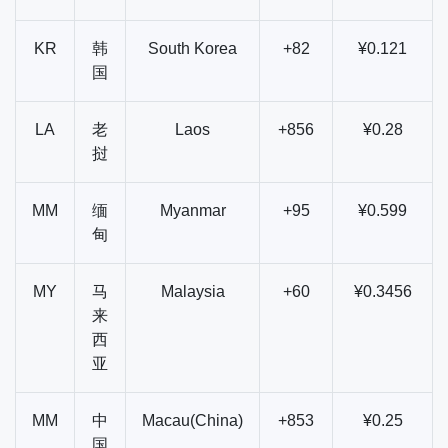
KR
韩
South Korea
+82
¥0.121
国
LA
老
Laos
+856
¥0.28
挝
MM
缅
Myanmar
+95
¥0.599
甸
MY
马
Malaysia
+60
¥0.3456
来
西
亚
MM
中
Macau(China)
+853
¥0.25
国